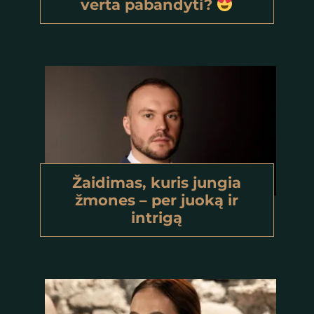
verta pabandyti?
Žaidimas, kuris jungia
žmones – per juoką ir
intrigą