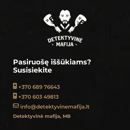
Footer
Pasiruošę iššūkiams?
Susisiekite
+370 689 76643
+370 603 49813
info@detektyvinemafija.lt
Detektyvinė mafija, MB