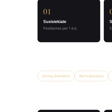
01
Susisiekiate
S
Pasiūlymas per 1 d.d.
S
Kam puikiai tinka
Įmonių šventėms
Bernvakariams
Kodėl renkasi mus?