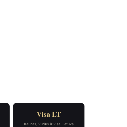
Visa LT
Kaunas, Vilnius ir visa Lietuva