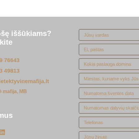
ošę iššūkiams?
kite
9 76643
3 49813
tektyvinemafija.lt
ė mafija, MB
 mus