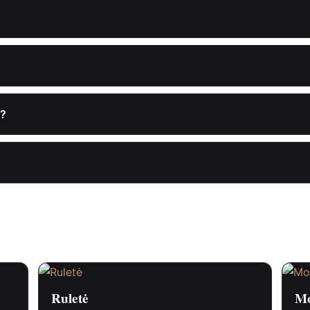
s?
Ruletė
Mo