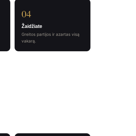
04
Žaidžiate
Greitos partijos ir azartas visą
vakarą.
atsiliepimų