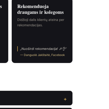
s
Rekomenduoja
draugams ir kolegoms
Didžioji dalis klientų ateina per
rekomendacijas.
Nuoširdi rekomendacija! 🎉👌
— Danguolė Jakštaitė, Facebook