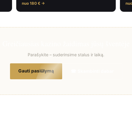
nuo 180 € →
nu
Greičiausias kazino žaidimas jūsų šventėje
Parašykite – suderinsime stalus ir laiką.
Gauti pasiūlymą
☎ Skambinti dabar