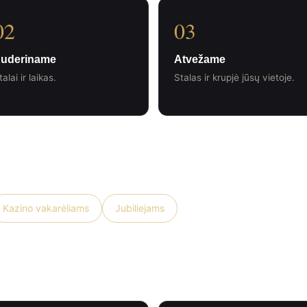
02
03
uderiname
Atvežame
talai ir laikas.
Stalas ir krupjė jūsų vietoje.
Kazino vakarėliams
Jubiliejams
 Taip sako daugiau nei 1000 