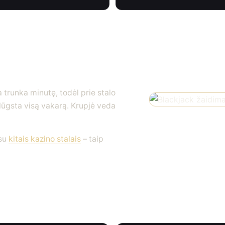
ks populiarus
a trunka minutę, todėl prie stalo
slūgsta visą vakarą. Krupjė veda
 su
kitais kazino stalais
– taip