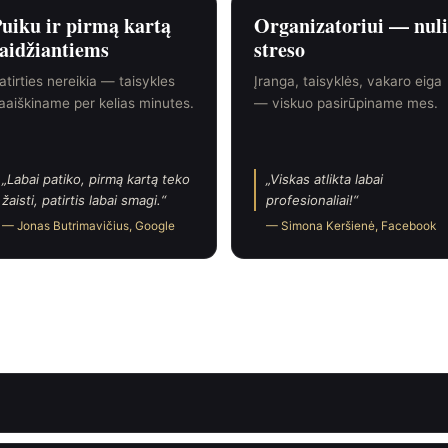
uiku ir pirmą kartą
Organizatoriui — nuli
aidžiantiems
streso
atirties nereikia — taisykles
Įranga, taisyklės, vakaro eiga
aaiškiname per kelias minutes.
— viskuo pasirūpiname mes.
Labai patiko, pirmą kartą teko
Viskas atlikta labai
žaisti, patirtis labai smagi.
profesionaliai!
— Jonas Butrimavičius, Google
— Simona Keršienė, Facebook
i