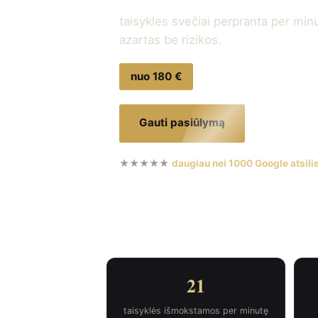
Blackjack – greitas, dinamiškas ir 
taisykles svečiai perpranta per minut
azartas be rizikos.
nuo 180 €
Gauti pasiūlymą
☎ +370 
★★★★★
daugiau nei 1000 Google atsil
21
taisyklės išmokstamos per minutę