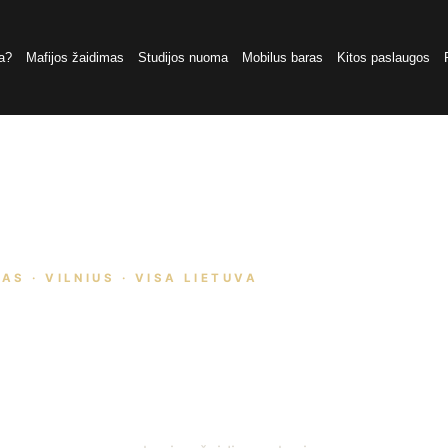
a?
Mafijos žaidimas
Studijos nuoma
Mobilus baras
Kitos paslaugos
AS · VILNIUS · VISA LIETUVA
vakaras jūsų