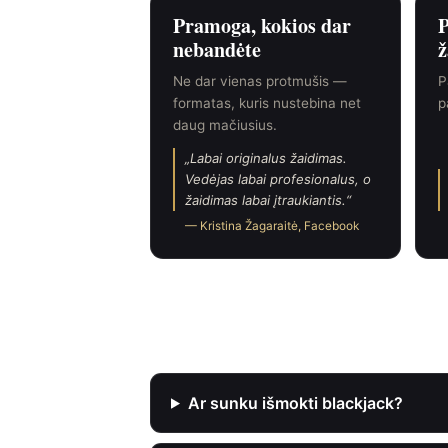
Pramoga, kokios dar
P
nebandėte
ž
Ne dar vienas protmušis —
P
formatas, kuris nustebina net
p
daug mačiusius.
Labai originalus žaidimas.
Vedėjas labai profesionalus, o
žaidimas labai įtraukiantis.
— Kristina Žagaraitė, Facebook
Dažniausi klausima
Ar sunku išmokti blackjack?