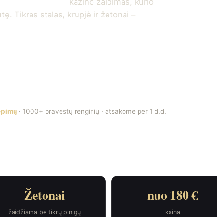
labai įtraukiantis
kazino žaidimas, kurio
ę. Tikras stalas, krupjė ir žetonai –
689 76643
iepimų
· 1000+ pravestų renginių · atsakome per 1 d.d.
Žetonai
nuo 180 €
žaidžiama be tikrų pinigų
kaina