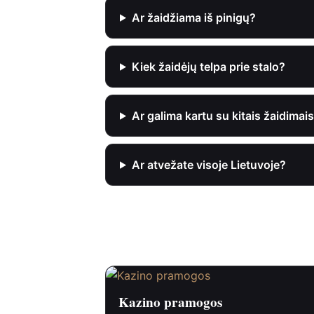
Ar žaidžiama iš pinigų?
Kiek žaidėjų telpa prie stalo?
Ar galima kartu su kitais žaidimai
Ar atvežate visoje Lietuvoje?
Papildykite šventę
Kazino pramogos