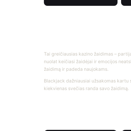
Kodėl blackjack to
renginiuose?
Tai greičiausias kazino žaidimas – partij
nuolat keičiasi žaidėjai ir emocijos neat
žaidimą ir padeda naujokams.
Blackjack dažniausiai užsakomas kartu
kiekvienas svečias randa savo žaidimą.
Kaip tai vyksta?