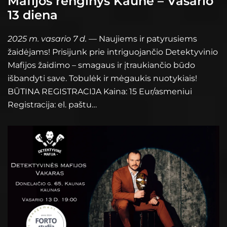
Mafijos renginys Kaune – Vasario
13 diena
2025 m. vasario 7 d.
— Naujiems ir patyrusiems
žaidėjams! Prisijunk prie intriguojančio Detektyvinio
Mafijos žaidimo – smagaus ir įtraukiančio būdo
išbandyti save. Tobulėk ir mėgaukis nuotykiais!
BŪTINA REGISTRACIJA Kaina: 15 Eur/asmeniui
Registracija: el. paštu…