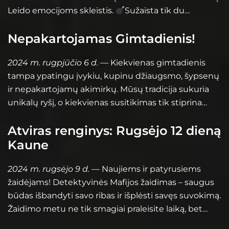
Leido emocijoms skleistis.
Sužaista tik du…
Nepakartojamas Gimtadienis!
2024 m. rugpjūčio 6 d.
— Kiekvienas gimtadienis
tampa ypatingu įvykiu, kupinu džiaugsmo, šypsenų
ir nepakartojamų akimirkų. Mūsų tradicija sukuria
unikalų ryšį, o kiekvienas susitikimas tik stiprina…
Atviras renginys: Rugsėjo 12 dieną
Kaune
2024 m. rugsėjo 9 d.
— Naujiems ir patyrusiems
žaidėjams! Detektyvinės Mafijos žaidimas – saugus
būdas išbandyti savo ribas ir išplėsti savęs suvokimą.
Žaidimo metu ne tik smagiai praleisite laiką, bet…