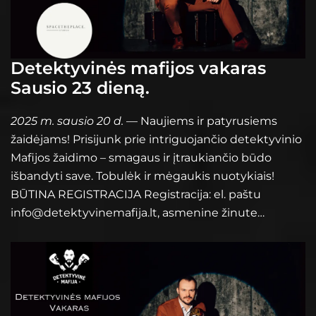
Detektyvinės mafijos vakaras
Sausio 23 dieną.
2025 m. sausio 20 d.
— Naujiems ir patyrusiems
žaidėjams! Prisijunk prie intriguojančio detektyvinio
Mafijos žaidimo – smagaus ir įtraukiančio būdo
išbandyti save. Tobulėk ir mėgaukis nuotykiais!
BŪTINA REGISTRACIJA Registracija: el. paštu
info@detektyvinemafija.lt, asmenine žinute…