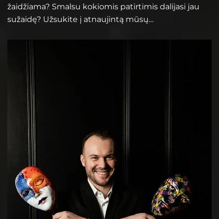
žaidžiama? Smalsu kokiomis patirtimis dalijasi jau
sužaidę? Užsukite į atnaujintą mūsų…