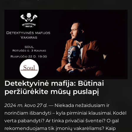
Detektyvinė mafija: Būtinai
peržiūrėkite mūsų puslapį
2024 m. kovo 27 d.
— Niekada nežaidusiam ir
norinčiam išbandyti – kyla pirminiai klausimai. Kodėl
verta pabandyti? Ar tinka privačiai šventei? O gal
rekomenduojama tik įmonių vakarėliams? Kaip