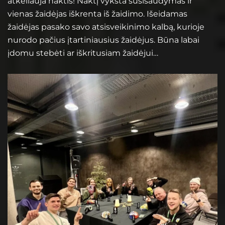
atkeliauja naktis! Naktį vyksta susišaudymas ir
vienas žaidėjas iškrenta iš žaidimo. Išeidamas
žaidėjas pasako savo atsisveikinimo kalbą, kurioje
nurodo pačius įtartiniausius žaidėjus. Būna labai
įdomu stebėti ar iškritusiam žaidėjui…