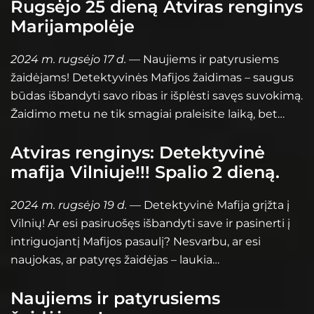
Rugsėjo 25 dieną Atviras renginys
Marijampolėje
2024 m. rugsėjo 17 d.
— Naujiems ir patyrusiems
žaidėjams! Detektyvinės Mafijos žaidimas – saugus
būdas išbandyti savo ribas ir išplėsti savęs suvokimą.
Žaidimo metu ne tik smagiai praleisite laiką, bet…
Atviras renginys: Detektyvinė
mafija Vilniuje!!! Spalio 2 dieną.
2024 m. rugsėjo 19 d.
— Detektyvinė Mafija grįžta į
Vilnių! Ar esi pasiruošęs išbandyti save ir pasinerti į
intriguojantį Mafijos pasaulį? Nesvarbu, ar esi
naujokas, ar patyręs žaidėjas – laukia…
Naujiems ir patyrusiems