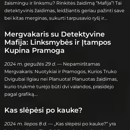
žaismingu ir linksmu? Rinkitės žaidimą “Mafija”! Tai
detektyvinis žaidimas, leidžiantis geriau pažinti save
bei kitas merginas, sukurti tarpusavio ryšį ir…
Mergvakaris su Detektyvine
Mafija: Linksmybės ir Įtampos
Kupina Pramoga
2024 m. gegužės 29 d.
— Nepamirštamas
Mergvakaris: Nuotykiai ir Pramogos, Kurios Truko
Dvigubai Ilgiau nei Planuota! Planuotas žaidimas,
kurio trukmė turėjo būti dvi valandos, prasidėjo
pagal grafiką.…
Kas slėpėsi po kauke?
2024 m. liepos 8 d.
— „Kas slėpėsi po kauke?“ yra