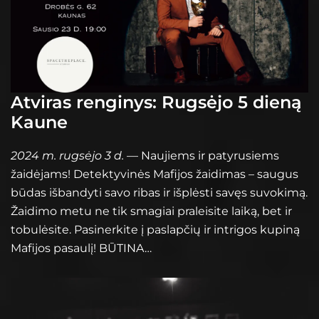
Atviras renginys: Rugsėjo 5 dieną
Kaune
2024 m. rugsėjo 3 d.
— Naujiems ir patyrusiems
žaidėjams! Detektyvinės Mafijos žaidimas – saugus
būdas išbandyti savo ribas ir išplėsti savęs suvokimą.
Žaidimo metu ne tik smagiai praleisite laiką, bet ir
tobulėsite. Pasinerkite į paslapčių ir intrigos kupiną
Mafijos pasaulį! BŪTINA…