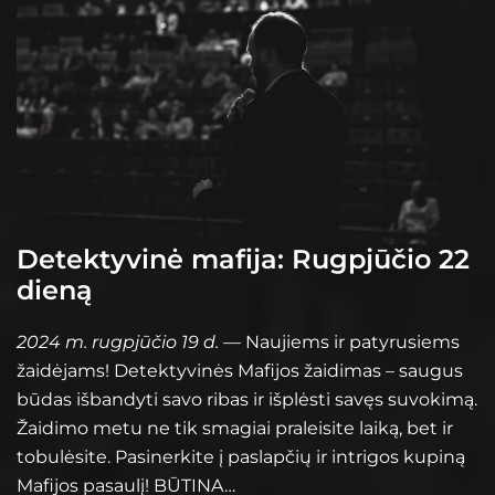
Detektyvinė mafija: Rugpjūčio 22
dieną
2024 m. rugpjūčio 19 d.
— Naujiems ir patyrusiems
žaidėjams! Detektyvinės Mafijos žaidimas – saugus
būdas išbandyti savo ribas ir išplėsti savęs suvokimą.
Žaidimo metu ne tik smagiai praleisite laiką, bet ir
tobulėsite. Pasinerkite į paslapčių ir intrigos kupiną
Mafijos pasaulį! BŪTINA…