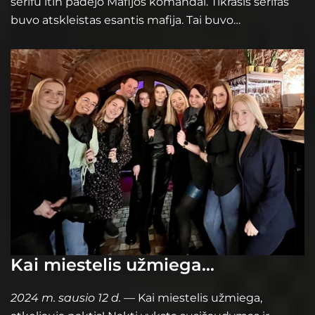
šerifu itin padėjo Mafijos komandai. Tikrasis šerifas
buvo atskleistas esantis mafija. Tai buvo…
Kai miestelis užmiega…
2024 m. sausio 12 d.
— Kai miestelis užmiega,