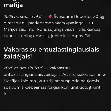
mafija
2025 m. sausio 19 d.
—
Švęsdami Robertos 30-ąjį
gimtadienį , pradedame vakarą ypatingai – su
Mafijos žaidimu , kuris sujungs visus į įtraukiančią
istoriją, kupiną emocijų, juoko ir įtampos. Tai…
Vakaras su entuziastingiausiais
žaidėjais!
2025 m. sausio 30 d.
— Vakaras su
entuziastingiausiais žaidėjais! Artistų sielos susirinko
į Mafijos žaidimą , kuris šįkart suspindo naujomis
spalvomis. Gebėjimas įtaigiai komunikuoti, įtikinti
ir…