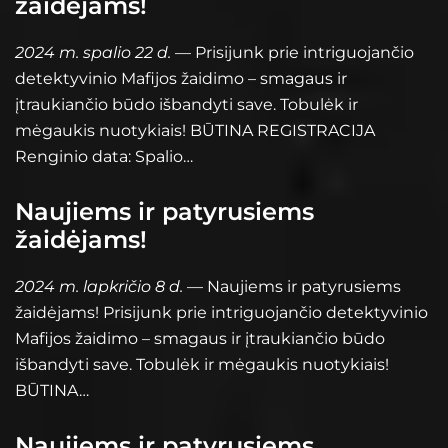
žaidėjams!
2024 m. spalio 22 d.
— Prisijunk prie intriguojančio
detektyvinio Mafijos žaidimo – smagaus ir
įtraukiančio būdo išbandyti save. Tobulėk ir
mėgaukis nuotykiais! BŪTINA REGISTRACIJA
Renginio data: Spalio…
Naujiems ir patyrusiems
žaidėjams!
2024 m. lapkričio 8 d.
— Naujiems ir patyrusiems
žaidėjams! Prisijunk prie intriguojančio detektyvinio
Mafijos žaidimo – smagaus ir įtraukiančio būdo
išbandyti save. Tobulėk ir mėgaukis nuotykiais!
BŪTINA…
Naujiems ir patyrusiems