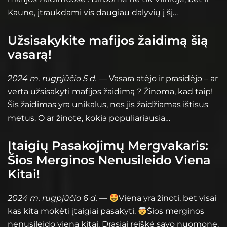
Kaune, įtraukdami vis daugiau dalyvių į šį…
Užsisakykite mafijos žaidimą šią
vasarą!
2024 m. rugpjūčio 5 d.
— Vasara atėjo ir prasidėjo – ar
verta užsisakyti mafijos žaidimą ? Žinoma, kad taip!
Šis žaidimas yra unikalus, nes jis žaidžiamas ištisus
metus. O ar žinote, kokia populiariausia…
Įtaigių Pasakojimų Mergvakaris:
Šios Merginos Nenusileido Viena
Kitai!
2024 m. rugpjūčio 6 d.
—
Viena yra žinoti, bet visai
kas kita mokėti įtaigiai pasakyti.
Šios merginos
nenusileido viena kitai. Drąsiai reiškė savo nuomonę.