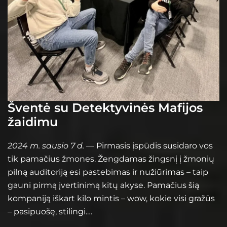
Šventė su Detektyvinės Mafijos
žaidimu
2024 m. sausio 7 d.
— Pirmasis įspūdis susidaro vos
tik pamačius žmones. Žengdamas žingsnį į žmonių
pilną auditoriją esi pastebimas ir nužiūrimas – taip
gauni pirmą įvertinimą kitų akyse. Pamačius šią
kompaniją iškart kilo mintis – wow, kokie visi gražūs
– pasipuošę, stilingi.…