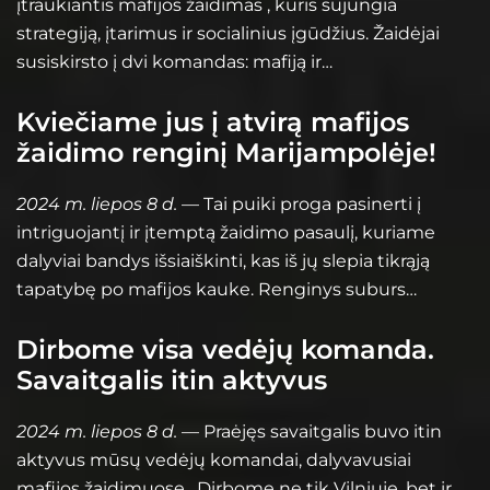
įtraukiantis mafijos žaidimas , kuris sujungia
strategiją, įtarimus ir socialinius įgūdžius. Žaidėjai
susiskirsto į dvi komandas: mafiją ir…
Kviečiame jus į atvirą mafijos
žaidimo renginį Marijampolėje!
2024 m. liepos 8 d.
— Tai puiki proga pasinerti į
intriguojantį ir įtemptą žaidimo pasaulį, kuriame
dalyviai bandys išsiaiškinti, kas iš jų slepia tikrąją
tapatybę po mafijos kauke. Renginys suburs…
Dirbome visa vedėjų komanda.
Savaitgalis itin aktyvus
2024 m. liepos 8 d.
— Praėjęs savaitgalis buvo itin
aktyvus mūsų vedėjų komandai, dalyvavusiai
mafijos žaidimuose . Dirbome ne tik Vilniuje, bet ir