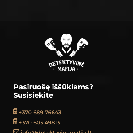
Footer
Pasiruošę iššūkiams?
Susisiekite
+370 689 76643
+370 603 49813
info@detektyvinemafija.lt