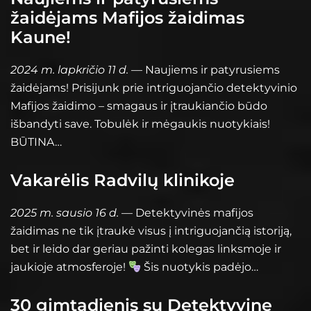
žaidėjams Mafijos žaidimas
Kaune!
2024 m. lapkričio 11 d.
— Naujiems ir patyrusiems
žaidėjams! Prisijunk prie intriguojančio detektyvinio
Mafijos žaidimo – smagaus ir įtraukiančio būdo
išbandyti save. Tobulėk ir mėgaukis nuotykiais!
BŪTINA…
Vakarėlis Radvilų klinikoje
2025 m. sausio 16 d.
— Detektyvinės mafijos
žaidimas ne tik įtraukė visus į intriguojančią istoriją,
bet ir leido dar geriau pažinti kolegas linksmoje ir
jaukioje atmosferoje!
Šis nuotykis padėjo…
30 gimtadienis su Detektyvine