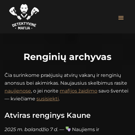
Skip
Skip
to
to
main
footer
content
Detektyvinė
MAFIJOS
Mafija
ŽAIDIMAS
ĮMONIŲ
Renginių archyvas
RENGINIAMS
|
ASMENINĖMS
Čia surinkome praėjusių atvirų vakarų ir renginių
ŠVENTĖMS
anonsus bei akimirkas. Naujausius skelbimus rasite
naujienose
, o jei norite
mafijos žaidimo
savo šventei
— kviečiame
susisiekti
.
Atviras renginys Kaune
2025 m. balandžio 7 d.
—
Naujiems ir