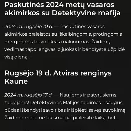
Paskutinės 2024 metų vasaros
akimirkos su Detektyvine mafija
2024 m. rugsėjo 10 d.
— Paskutinės vasaros
akimirkos praleistos su iškalbingomis, protingomis
merginomis buvo tikras malonumas. Žaidimų
vedimas tapo lengvas, o juokas ir bendrystė užpildė
visą dieną.…
Rugsėjo 19 d. Atviras renginys
Kaune
2024 m. rugsėjo 17 d.
— Naujiems ir patyrusiems
žaidėjams! Detektyvinės Mafijos žaidimas – saugus
būdas išbandyti savo ribas ir išplėsti savęs suvokimą.
Žaidimo metu ne tik smagiai praleisite laiką, bet…