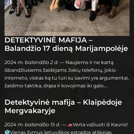
DETEKTYVINĖ MAFIJA –
Balandžio 17 dieną Marijampolėje
2024 m. balandžio 2 d.
— Naujiems ir ne kartą
išbandžiusiems žaidėjams Jokių telefonų, jokio
interneto, viskas ką tu turi su savimi yra argumentai,
žaidimo taktika, drąsa ir kovojimas iki galo.…
Detektyvinė mafija – Klaipėdoje
Mergvakaryje
2024 m. balandžio 15 d.
—
Verta važiuoti iš Kauno!
Vienas žymus lietuviškos estrados atlikėjas