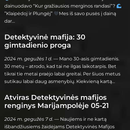
dainuodavo “Kur gražiausios merginos randasi”?
”Klaipėdoj ir Plungėj”
Mes iš savo pusės į dainą
dar…
Detektyvinė mafija: 30
gimtadienio proga
2024 m. gegužės 1 d.
— Mano 30-asis gimtadienis.
30 metų – atrodo, kad tai ne ilgas laikotarpis. Bet
tikrai tie metai praėjo labai greitai. Per šiuos metus
sutikau labai daug asmenybių. Kiekvieną kartą…
Atviras Detektyvinės mafijos
renginys Marijampolėje 05-21
2024 m. gegužės 7 d.
— Naujiems ir ne kartą
išbandžiusiems žaidėjams Detektyvinės Mafijos