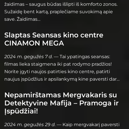
žaidimas – saugus būdas išlipti iš komforto zonos.
Sužaidę bent kartą, praplečiame suvokimą apie
save. Žaidimas…
Slaptas Seansas kino centre
CINAMON MEGA
2024 m. gegužės 7 d.
— Tai ypatingas seansas:
filmas lieka staigmena iki pat rodymo pradžios!
Norite įgyti naujos patirties kino centre, patirti
naujus įspūdžius ir apsilankymą kine paversti dar…
Nepamirštamas Mergvakaris su
Detektyvine Mafija – Pramoga ir
Įspūdžiai!
2024 m. gegužės 29 d.
— Kaip mergvakarį paversti