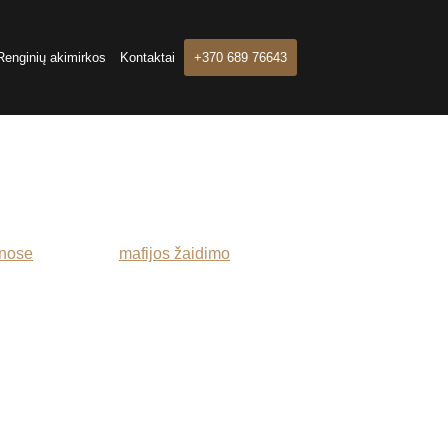
Renginių akimirkos
Kontaktai
+370 689 76643
enose
, o jei norite
mafijos žaidimo
savo
otyrių, aštrių emocijų ir nori praplėsti
ndys tavo logiką,…