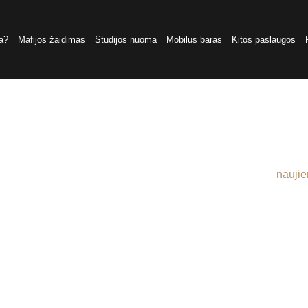
a?
Mafijos žaidimas
Studijos nuoma
Mobilus baras
Kitos paslaugos
Renginių archyvas
ginių anonsus bei akimirkas. Naujausius skelbimus rasite
nauji
usiems žaidėjams – Detektyvinė Mafija kviečia! 🔍 Ieškai naujų p
sijunk prie Detektyvinės Mafijos – socialinio žaidimo, kuris išba