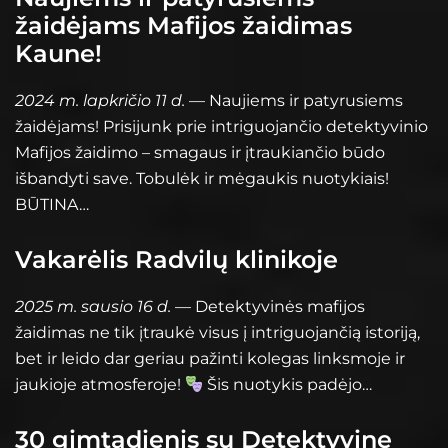
žaidėjams Mafijos žaidimas
Kaune!
2024 m. lapkričio 11 d.
— Naujiems ir patyrusiems
žaidėjams! Prisijunk prie intriguojančio detektyvinio
Mafijos žaidimo – smagaus ir įtraukiančio būdo
išbandyti save. Tobulėk ir mėgaukis nuotykiais!
BŪTINA…
Vakarėlis Radvilų klinikoje
2025 m. sausio 16 d.
— Detektyvinės mafijos
žaidimas ne tik įtraukė visus į intriguojančią istoriją,
bet ir leido dar geriau pažinti kolegas linksmoje ir
jaukioje atmosferoje!
Šis nuotykis padėjo…
30 gimtadienis su Detektyvine