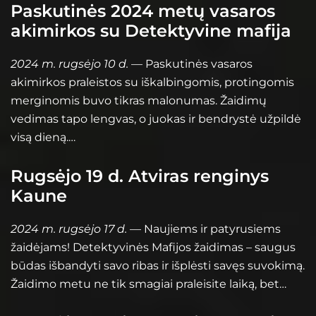
Paskutinės 2024 metų vasaros
akimirkos su Detektyvine mafija
2024 m. rugsėjo 10 d.
— Paskutinės vasaros
akimirkos praleistos su iškalbingomis, protingomis
merginomis buvo tikras malonumas. Žaidimų
vedimas tapo lengvas, o juokas ir bendrystė užpildė
visą dieną.…
Rugsėjo 19 d. Atviras renginys
Kaune
2024 m. rugsėjo 17 d.
— Naujiems ir patyrusiems
žaidėjams! Detektyvinės Mafijos žaidimas – saugus
būdas išbandyti savo ribas ir išplėsti savęs suvokimą.
Žaidimo metu ne tik smagiai praleisite laiką, bet…