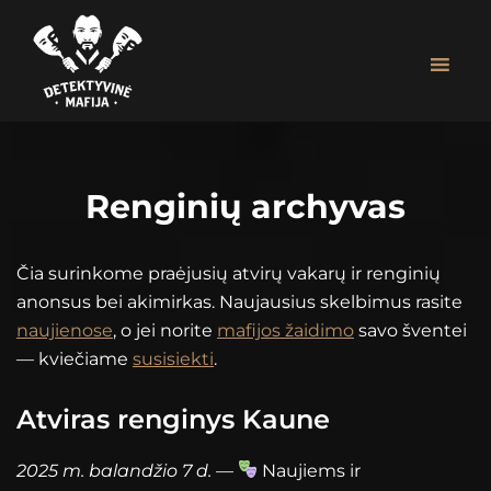
Skip
Skip
to
to
main
footer
content
Detektyvinė
MAFIJOS
Mafija
ŽAIDIMAS
ĮMONIŲ
Renginių archyvas
RENGINIAMS
|
ASMENINĖMS
Čia surinkome praėjusių atvirų vakarų ir renginių
ŠVENTĖMS
anonsus bei akimirkas. Naujausius skelbimus rasite
naujienose
, o jei norite
mafijos žaidimo
savo šventei
— kviečiame
susisiekti
.
Atviras renginys Kaune
2025 m. balandžio 7 d.
—
Naujiems ir