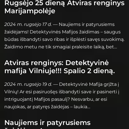
Rugsėjo 25 dieną Atviras renginys
Marijampolėje
2024 m. rugsėjo 17 d.
— Naujiems ir patyrusiems
žaidėjams! Detektyvinės Mafijos žaidimas – saugus
būdas išbandyti savo ribas ir išplėsti savęs suvokimą.
Žaidimo metu ne tik smagiai praleisite laiką, bet…
Atviras renginys: Detektyvinė
mafija Vilniuje!!! Spalio 2 dieną.
2024 m. rugsėjo 19 d.
— Detektyvinė Mafija grįžta į
Vilnių! Ar esi pasiruošęs išbandyti save ir pasinerti į
intriguojantį Mafijos pasaulį? Nesvarbu, ar esi
naujokas, ar patyręs žaidėjas – laukia…
Naujiems ir patyrusiems