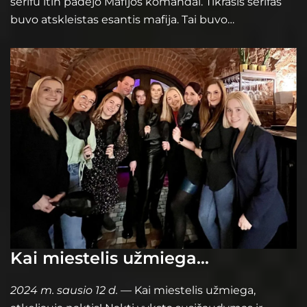
šerifu itin padėjo Mafijos komandai. Tikrasis šerifas
buvo atskleistas esantis mafija. Tai buvo…
Kai miestelis užmiega…
2024 m. sausio 12 d.
— Kai miestelis užmiega,