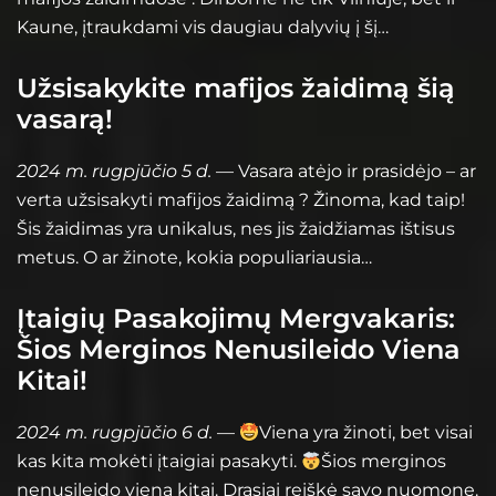
Kaune, įtraukdami vis daugiau dalyvių į šį…
Užsisakykite mafijos žaidimą šią
vasarą!
2024 m. rugpjūčio 5 d.
— Vasara atėjo ir prasidėjo – ar
verta užsisakyti mafijos žaidimą ? Žinoma, kad taip!
Šis žaidimas yra unikalus, nes jis žaidžiamas ištisus
metus. O ar žinote, kokia populiariausia…
Įtaigių Pasakojimų Mergvakaris:
Šios Merginos Nenusileido Viena
Kitai!
2024 m. rugpjūčio 6 d.
—
Viena yra žinoti, bet visai
kas kita mokėti įtaigiai pasakyti.
Šios merginos
nenusileido viena kitai. Drąsiai reiškė savo nuomonę.