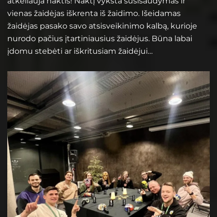
atkeliauja naktis! Naktį vyksta susišaudymas ir
vienas žaidėjas iškrenta iš žaidimo. Išeidamas
žaidėjas pasako savo atsisveikinimo kalbą, kurioje
nurodo pačius įtartiniausius žaidėjus. Būna labai
įdomu stebėti ar iškritusiam žaidėjui…