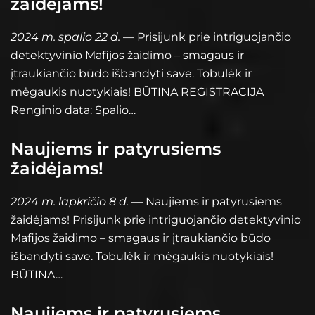
žaidėjams!
2024 m. spalio 22 d.
— Prisijunk prie intriguojančio
detektyvinio Mafijos žaidimo – smagaus ir
įtraukiančio būdo išbandyti save. Tobulėk ir
mėgaukis nuotykiais! BŪTINA REGISTRACIJA
Renginio data: Spalio…
Naujiems ir patyrusiems
žaidėjams!
2024 m. lapkričio 8 d.
— Naujiems ir patyrusiems
žaidėjams! Prisijunk prie intriguojančio detektyvinio
Mafijos žaidimo – smagaus ir įtraukiančio būdo
išbandyti save. Tobulėk ir mėgaukis nuotykiais!
BŪTINA…
Naujiems ir patyrusiems