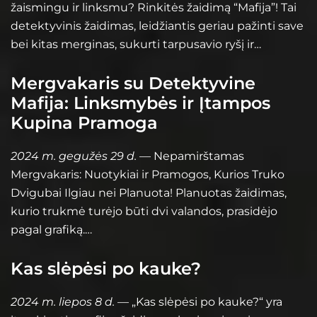
žaismingu ir linksmu? Rinkitės žaidimą “Mafija”! Tai
detektyvinis žaidimas, leidžiantis geriau pažinti save
bei kitas merginas, sukurti tarpusavio ryšį ir…
Mergvakaris su Detektyvine
Mafija: Linksmybės ir Įtampos
Kupina Pramoga
2024 m. gegužės 29 d.
— Nepamirštamas
Mergvakaris: Nuotykiai ir Pramogos, Kurios Truko
Dvigubai Ilgiau nei Planuota! Planuotas žaidimas,
kurio trukmė turėjo būti dvi valandos, prasidėjo
pagal grafiką.…
Kas slėpėsi po kauke?
2024 m. liepos 8 d.
— „Kas slėpėsi po kauke?“ yra