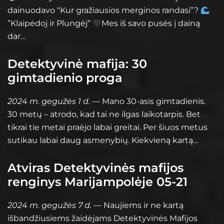
dainuodavo “Kur gražiausios merginos randasi”?
”Klaipėdoj ir Plungėj”
Mes iš savo pusės į dainą
dar…
Detektyvinė mafija: 30
gimtadienio proga
2024 m. gegužės 1 d.
— Mano 30-asis gimtadienis.
30 metų – atrodo, kad tai ne ilgas laikotarpis. Bet
tikrai tie metai praėjo labai greitai. Per šiuos metus
sutikau labai daug asmenybių. Kiekvieną kartą…
Atviras Detektyvinės mafijos
renginys Marijampolėje 05-21
2024 m. gegužės 7 d.
— Naujiems ir ne kartą
išbandžiusiems žaidėjams Detektyvinės Mafijos