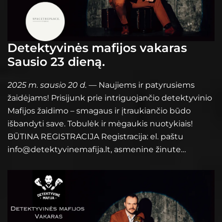
Detektyvinės mafijos vakaras
Sausio 23 dieną.
2025 m. sausio 20 d.
— Naujiems ir patyrusiems
žaidėjams! Prisijunk prie intriguojančio detektyvinio
Mafijos žaidimo – smagaus ir įtraukiančio būdo
išbandyti save. Tobulėk ir mėgaukis nuotykiais!
BŪTINA REGISTRACIJA Registracija: el. paštu
info@detektyvinemafija.lt, asmenine žinute…