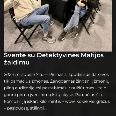
Šventė su Detektyvinės Mafijos
žaidimu
2024 m. sausio 7 d.
— Pirmasis įspūdis susidaro vos
tik pamačius žmones. Žengdamas žingsnį į žmonių
pilną auditoriją esi pastebimas ir nužiūrimas – taip
gauni pirmą įvertinimą kitų akyse. Pamačius šią
kompaniją iškart kilo mintis – wow, kokie visi gražūs
– pasipuošę, stilingi.…