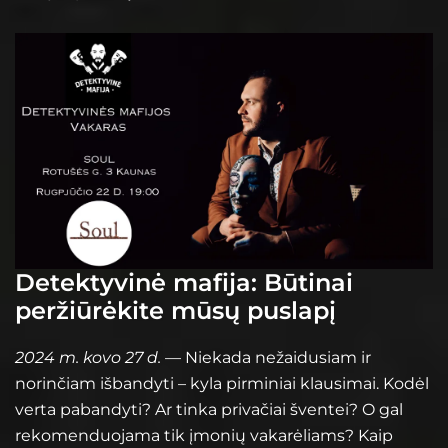
Detektyvinė mafija: Būtinai
peržiūrėkite mūsų puslapį
2024 m. kovo 27 d.
— Niekada nežaidusiam ir
norinčiam išbandyti – kyla pirminiai klausimai. Kodėl
verta pabandyti? Ar tinka privačiai šventei? O gal
rekomenduojama tik įmonių vakarėliams? Kaip