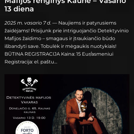
Mafijos renginys Kaune – Vasario
13 diena
2025 m. vasario 7 d.
— Naujiems ir patyrusiems
žaidėjams! Prisijunk prie intriguojančio Detektyvinio
Mafijos žaidimo – smagaus ir įtraukiančio būdo
išbandyti save. Tobulėk ir mėgaukis nuotykiais!
BŪTINA REGISTRACIJA Kaina: 15 Eur/asmeniui
Registracija: el. paštu…