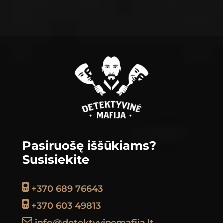
Footer
Pasiruošę iššūkiams?
Susisiekite
+370 689 76643
+370 603 49813
info@detektyvinemafija.lt