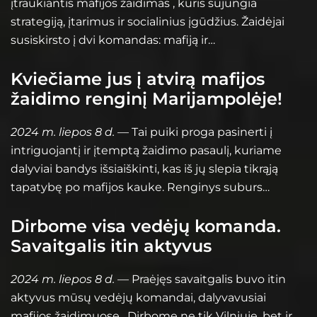
įtraukiantis mafijos žaidimas , kuris sujungia
strategiją, įtarimus ir socialinius įgūdžius. Žaidėjai
susiskirsto į dvi komandas: mafiją ir…
Kviečiame jus į atvirą mafijos
žaidimo renginį Marijampolėje!
2024 m. liepos 8 d.
— Tai puiki proga pasinerti į
intriguojantį ir įtemptą žaidimo pasaulį, kuriame
dalyviai bandys išsiaiškinti, kas iš jų slepia tikrąją
tapatybę po mafijos kauke. Renginys suburs…
Dirbome visa vedėjų komanda.
Savaitgalis itin aktyvus
2024 m. liepos 8 d.
— Praėjęs savaitgalis buvo itin
aktyvus mūsų vedėjų komandai, dalyvavusiai
mafijos žaidimuose . Dirbome ne tik Vilniuje, bet ir