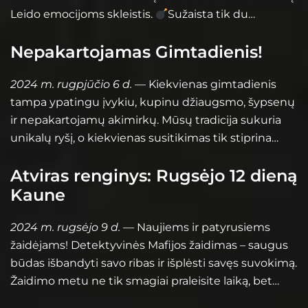
Leido emocijoms skleistis.
Sužaista tik du…
Nepakartojamas Gimtadienis!
2024 m. rugpjūčio 6 d.
— Kiekvienas gimtadienis
tampa ypatingu įvykiu, kupinu džiaugsmo, šypsenų
ir nepakartojamų akimirkų. Mūsų tradicija sukuria
unikalų ryšį, o kiekvienas susitikimas tik stiprina…
Atviras renginys: Rugsėjo 12 dieną
Kaune
2024 m. rugsėjo 9 d.
— Naujiems ir patyrusiems
žaidėjams! Detektyvinės Mafijos žaidimas – saugus
būdas išbandyti savo ribas ir išplėsti savęs suvokimą.
Žaidimo metu ne tik smagiai praleisite laiką, bet…