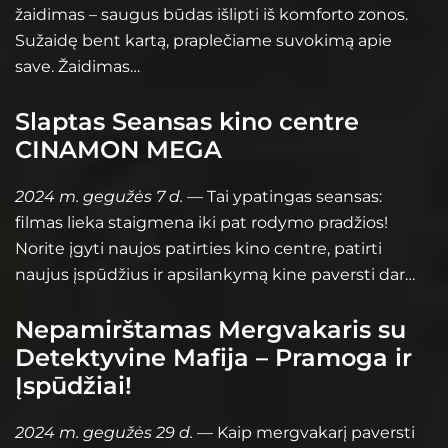
žaidimas – saugus būdas išlipti iš komforto zonos.
Sužaidę bent kartą, praplečiame suvokimą apie
save. Žaidimas…
Slaptas Seansas kino centre
CINAMON MEGA
2024 m. gegužės 7 d.
— Tai ypatingas seansas:
filmas lieka staigmena iki pat rodymo pradžios!
Norite įgyti naujos patirties kino centre, patirti
naujus įspūdžius ir apsilankymą kine paversti dar…
Nepamirštamas Mergvakaris su
Detektyvine Mafija – Pramoga ir
Įspūdžiai!
2024 m. gegužės 29 d.
— Kaip mergvakarį paversti