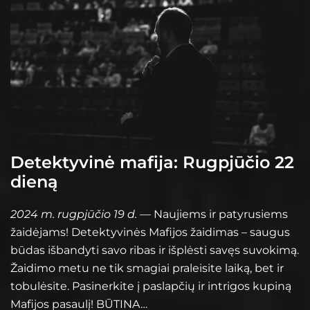
Detektyvinė mafija: Rugpjūčio 22
dieną
2024 m. rugpjūčio 19 d.
— Naujiems ir patyrusiems
žaidėjams! Detektyvinės Mafijos žaidimas – saugus
būdas išbandyti savo ribas ir išplėsti savęs suvokimą.
Žaidimo metu ne tik smagiai praleisite laiką, bet ir
tobulėsite. Pasinerkite į paslapčių ir intrigos kupiną
Mafijos pasaulį! BŪTINA…