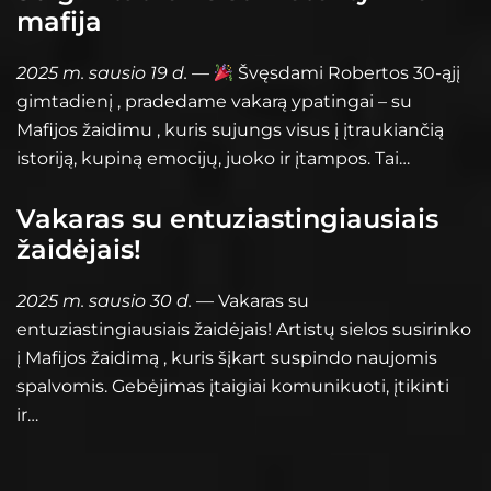
mafija
2025 m. sausio 19 d.
—
Švęsdami Robertos 30-ąjį
gimtadienį , pradedame vakarą ypatingai – su
Mafijos žaidimu , kuris sujungs visus į įtraukiančią
istoriją, kupiną emocijų, juoko ir įtampos. Tai…
Vakaras su entuziastingiausiais
žaidėjais!
2025 m. sausio 30 d.
— Vakaras su
entuziastingiausiais žaidėjais! Artistų sielos susirinko
į Mafijos žaidimą , kuris šįkart suspindo naujomis
spalvomis. Gebėjimas įtaigiai komunikuoti, įtikinti
ir…