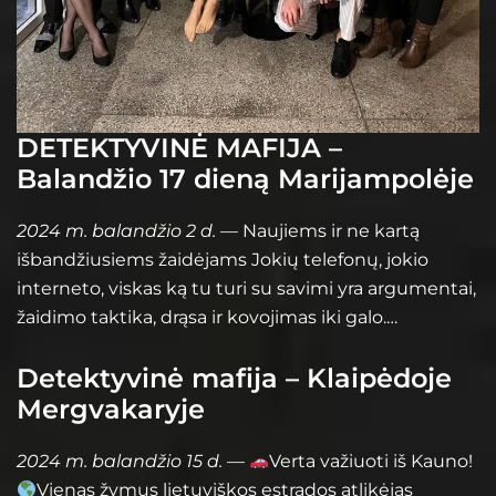
DETEKTYVINĖ MAFIJA –
Balandžio 17 dieną Marijampolėje
2024 m. balandžio 2 d.
— Naujiems ir ne kartą
išbandžiusiems žaidėjams Jokių telefonų, jokio
interneto, viskas ką tu turi su savimi yra argumentai,
žaidimo taktika, drąsa ir kovojimas iki galo.…
Detektyvinė mafija – Klaipėdoje
Mergvakaryje
2024 m. balandžio 15 d.
—
Verta važiuoti iš Kauno!
Vienas žymus lietuviškos estrados atlikėjas