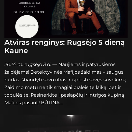
Atviras renginys: Rugsėjo 5 dieną
Kaune
2024 m. rugsėjo 3 d.
— Naujiems ir patyrusiems
žaidėjams! Detektyvinės Mafijos žaidimas – saugus
būdas išbandyti savo ribas ir išplėsti savęs suvokimą.
Žaidimo metu ne tik smagiai praleisite laiką, bet ir
tobulėsite. Pasinerkite į paslapčių ir intrigos kupiną
Mafijos pasaulį! BŪTINA…