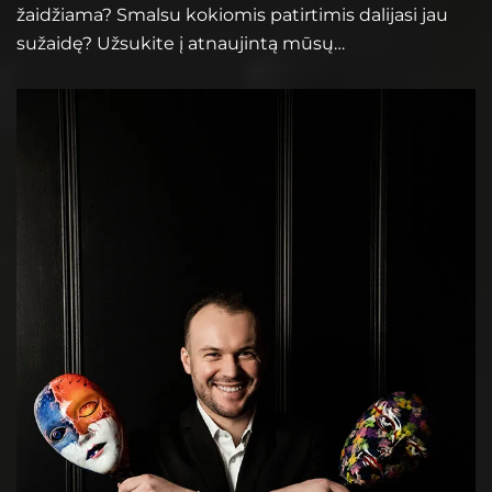
žaidžiama? Smalsu kokiomis patirtimis dalijasi jau
sužaidę? Užsukite į atnaujintą mūsų…