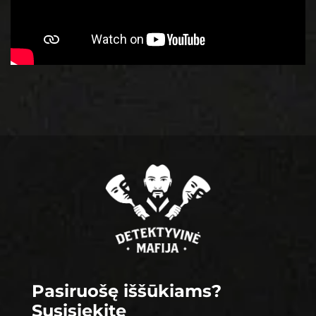
Footer
Pasiruošę iššūkiams?
Susisiekite