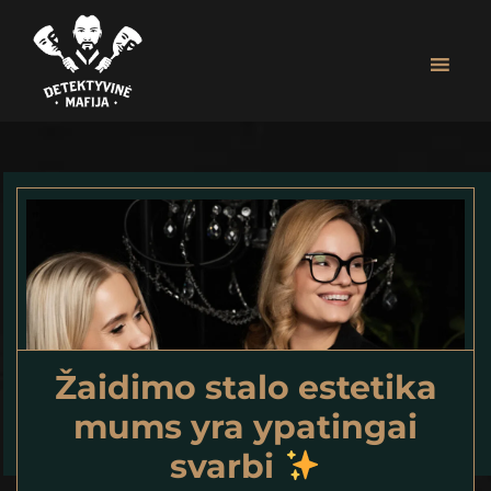
Skip
Skip
to
to
main
footer
content
Detektyvinė
MAFIJOS
Mafija
ŽAIDIMAS
ĮMONIŲ
RENGINIAMS
|
ASMENINĖMS
ŠVENTĖMS
Žaidimo stalo estetika
mums yra ypatingai
svarbi