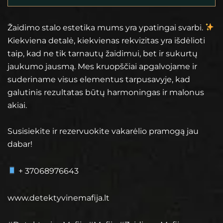
Žaidimo stalo estetika mums yra ypatingai svarbi.
Kiekviena detalė, kiekvienas rekvizitas yra išdėlioti
taip, kad ne tik tarnautų žaidimui, bet ir sukurtų
jaukumo jausmą. Mes kruopščiai apgalvojame ir
suderiname visus elementus tarpusavyje, kad
galutinis rezultatas būtų harmoningas ir malonus
akiai.
Susisiekite ir rezervuokite vakarėlio pramogą jau
dabar!
+ 37068976643
www.detektyvinemafija.lt