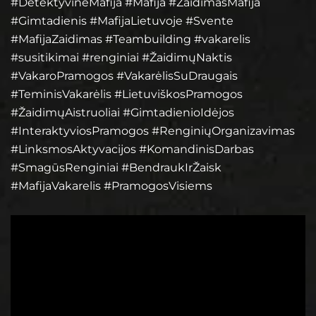
#DetektyvineMafija #Mafija #ZaidimasMafija
#Gimtadienis #MafijaLietuvoje #Svente
#MafijaZaidimas #Teambuilding #vakarelis
#susitikimai #renginiai #ŽaidimųNaktis
#VakaroPramogos #VakarėlisSuDraugais
#TeminisVakarėlis #LietuviškosPramogos
#ŽaidimųAistruoliai #GimtadienioIdėjos
#InteraktyviosPramogos #RenginiųOrganizavimas
#LinksmosAktyvacijos #KomandinisDarbas
#SmagūsRenginiai #BendraukIrŽaisk
#MafijaVakarelis #PramogosVisiems