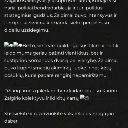
Žalgirio kolektyvas yra stipri komanda, kurioje visi
nariai puikiai bendradarbiauja ir turi puikius
strateginius įgūdžius. Žaidimai buvo intensyvūs ir
įtempti, kiekviena komanda siekė pergalės su
dideliu užsidegimu.
Be to, šie teambuildingo susitikimai ne tik
leido mums geriau pažinti vieni kitus, bet ir
sustiprino komandos dvasią bei vienybę. Žaidimai
buvo kupini smagių akimirkų, juoko ir netikėtų
posūkių, kurie padarė renginį nepamirštamu.
Džiaugiamės galėdami bendradarbiauti su Kauno
Žalgirio kolektyvu ir iki kitų kartų
Susisiekite ir rezervuokite vakarėlio pramogą jau
dabar!