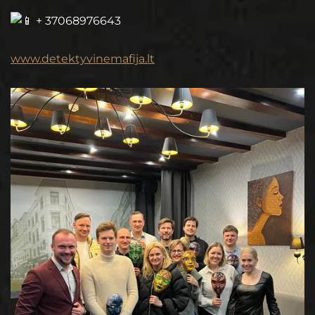
+ 37068976643
www.detektyvinemafija.lt