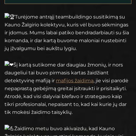
Turėjome antrąjį teambuildingo susitikimą su
Kauno Žalgirio kolektyvu, kuris vėl buvo sėkmingas
ir įdomus. Mums labai patiko bendradarbiauti su šia
komanda, ir dar kartą buvome maloniai nustebinti
jų įžvalgumu bei aukštu lygiu.
Šį kartą sutikome dar daugiau žmonių, ir nors
daugeliui tai buvo pirmasis kartas žaidžiant
detektyvinę mafiją ir
mafijos žaidimą
, jie visi parodė
nepaprastą gebėjimą greitai įsitraukti ir prisitaikyti.
Atrodė, kad visi dalyviai blefavo ir strategavo
kaip
tikri profesionalai, nepaisant to, kad kai kurie jų dar
tik mokėsi žaidimo taisyklių.
Žaidimo metu buvo akivaizdu, kad Kauno