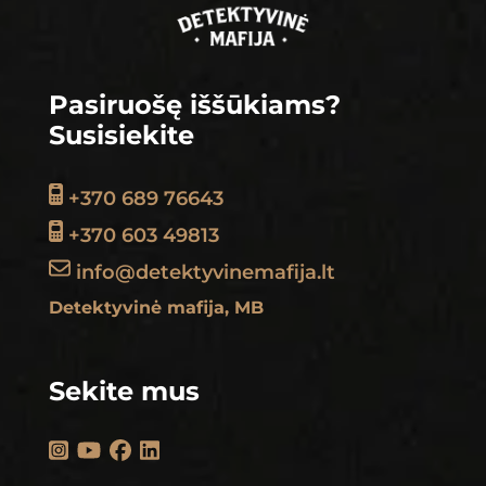
Pasiruošę iššūkiams?
Susisiekite
+370 689 76643
+370 603 49813
info@detektyvinemafija.lt
Detektyvinė mafija, MB
Sekite mus