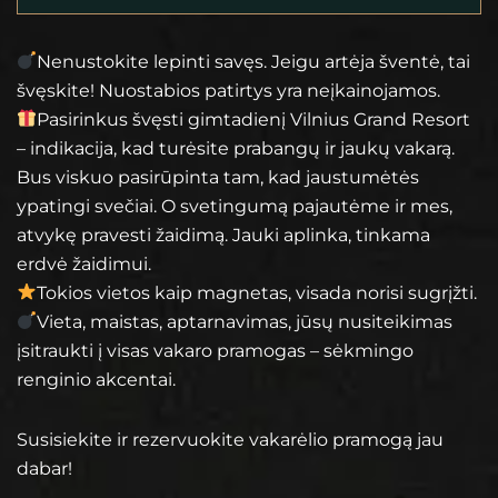
Nenustokite lepinti savęs. Jeigu artėja šventė, tai
švęskite! Nuostabios patirtys yra neįkainojamos.
Pasirinkus švęsti gimtadienį Vilnius Grand Resort
– indikacija, kad turėsite prabangų ir jaukų vakarą.
Bus viskuo pasirūpinta tam, kad jaustumėtės
ypatingi svečiai. O svetingumą pajautėme ir mes,
atvykę pravesti žaidimą. Jauki aplinka, tinkama
erdvė žaidimui.
Tokios vietos kaip magnetas, visada norisi sugrįžti.
Vieta, maistas, aptarnavimas, jūsų nusiteikimas
įsitraukti į visas vakaro pramogas – sėkmingo
renginio akcentai.
Susisiekite ir rezervuokite vakarėlio pramogą jau
dabar!