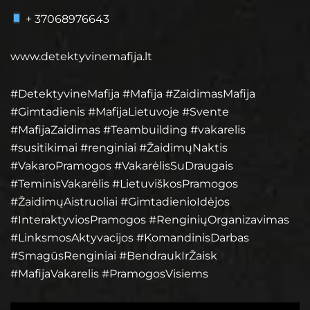
+ 37068976643
www.detektyvinemafija.lt
#DetektyvineMafija #Mafija #ZaidimasMafija
#Gimtadienis #MafijaLietuvoje #Svente
#MafijaZaidimas #Teambuilding #vakarelis
#susitikimai #renginiai #ŽaidimųNaktis
#VakaroPramogos #VakarėlisSuDraugais
#TeminisVakarėlis #LietuviškosPramogos
#ŽaidimųAistruoliai #GimtadienioIdėjos
#InteraktyviosPramogos #RenginiųOrganizavimas
#LinksmosAktyvacijos #KomandinisDarbas
#SmagūsRenginiai #BendraukIrŽaisk
#MafijaVakarelis #PramogosVisiems