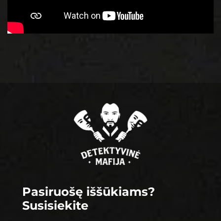
Footer
Pasiruošę iššūkiams?
Susisiekite