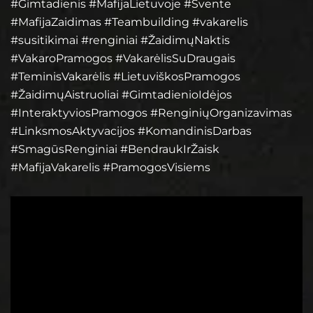
#Gimtadienis #MafijaLietuvoje #Svente
#MafijaZaidimas #Teambuilding #vakarelis
#susitikimai #renginiai #ŽaidimųNaktis
#VakaroPramogos #VakarėlisSuDraugais
#TeminisVakarėlis #LietuviškosPramogos
#ŽaidimųAistruoliai #GimtadienioIdėjos
#InteraktyviosPramogos #RenginiųOrganizavimas
#LinksmosAktyvacijos #KomandinisDarbas
#SmagūsRenginiai #BendraukIrŽaisk
#MafijaVakarelis #PramogosVisiems