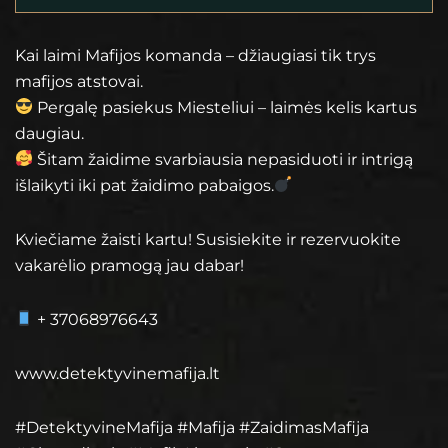
Kai laimi Mafijos komanda – džiaugiasi tik trys
mafijos atstovai.
Pergalę pasiekus Miesteliui – laimės kelis kartus
daugiau.
Šitam žaidime svarbiausia nepasiduoti ir intrigą
išlaikyti iki pat žaidimo pabaigos.
Kviečiame žaisti kartu! Susisiekite ir rezervuokite
vakarėlio pramogą jau dabar!
+ 37068976643
www.detektyvinemafija.lt
#DetektyvineMafija #Mafija #ZaidimasMafija