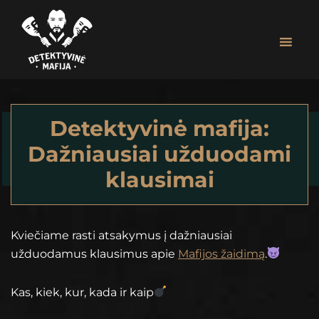
Skip
Skip
to
to
main
footer
content
Detektyvinė
MAFIJOS
Mafija
ŽAIDIMAS
ĮMONIŲ
Detektyvinė mafija:
RENGINIAMS
Dažniausiai užduodami
|
ASMENINĖMS
klausimai
ŠVENTĖMS
Kviečiame rasti atsakymus į dažniausiai
užduodamus klausimus apie
Mafijos žaidimą
.
Kas, kiek, kur, kada ir kaip