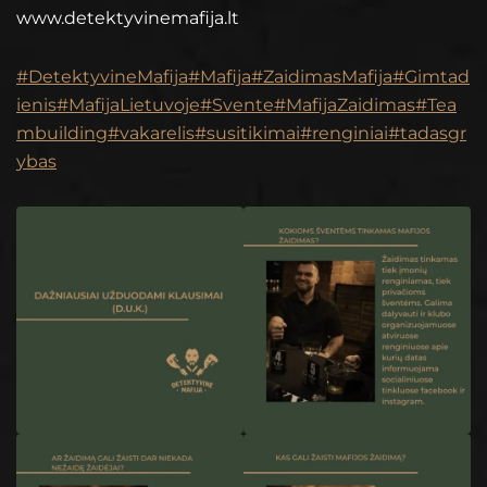
www.detektyvinemafija.lt
#DetektyvineMafija
#Mafija
#ZaidimasMafija
#Gimtad
ienis
#MafijaLietuvoje
#Svente
#MafijaZaidimas
#Tea
mbuilding
#vakarelis
#susitikimai
#renginiai
#tadasgr
ybas