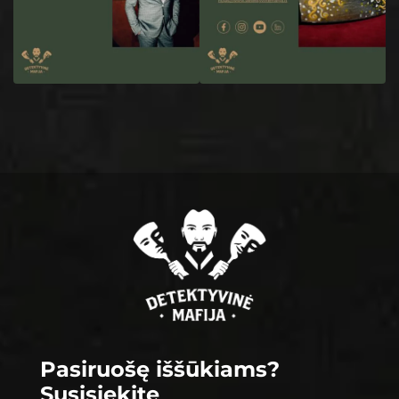
Footer
Pasiruošę iššūkiams?
Susisiekite