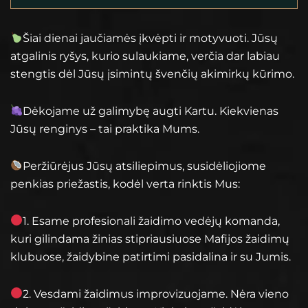
Šiai dienai jaučiamės įkvėpti ir motyvuoti. Jūsų
atgalinis ryšys, kurio sulaukiame, verčia dar labiau
stengtis dėl Jūsų įsimintų švenčių akimirkų kūrimo.
Dėkojame už galimybę augti Kartu. Kiekvienas
Jūsų renginys – tai praktika Mums.
Peržiūrėjus Jūsų atsiliepimus, susidėliojiome
penkias priežastis, kodėl verta rinktis Mus:
1. Esame profesionali žaidimo vedėjų komanda,
kuri gilindama žinias stipriausiuose Mafijos žaidimų
klubuose, žaidybine patirtimi pasidalina ir su Jumis.
2. Vesdami žaidimus improvizuojame. Nėra vieno