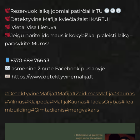
Rezervuok laiką įdomiai patirčiai ir TU
Detektyvinė Mafija kviečia žaisti KARTU!
Vieta: Visa Lietuva
Jeigu norite įdomaus ir kokybiškai praleisti laiką –
parašykite Mums!
+370 689 76643
asmenine žinute Facebook puslapyje
https://www.detektyvinemafija.lt
#DetektyvineMafija
#Mafija
#ZaidimasMafija
#Kaunas
#Vilnius
#Klaipėda
#MafijaKaunas
#TadasGrybas
#Tea
mbuilding
#Gimtadienis
#mergvakaris