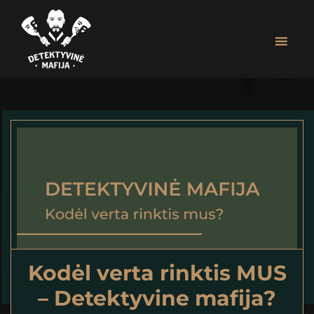
Skip
Skip
to
to
main
footer
content
Detektyvinė
MAFIJOS
Mafija
ŽAIDIMAS
ĮMONIŲ
RENGINIAMS
|
ASMENINĖMS
ŠVENTĖMS
Kodėl verta rinktis MUS
– Detektyvine mafija?