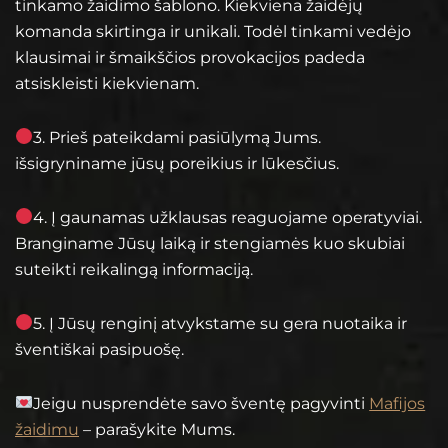
tinkamo žaidimo šablono. Kiekviena žaidėjų
komanda skirtinga ir unikali. Todėl tinkami vedėjo
klausimai ir šmaikščios provokacijos padeda
atsiskleisti kiekvienam.
3. Prieš pateikdami pasiūlymą Jums.
išsigryniname jūsų poreikius ir lūkesčius.
4. Į gaunamas užklausas reaguojame operatyviai.
Branginame Jūsų laiką ir stengiamės kuo skubiai
suteikti reikalingą informaciją.
5. Į Jūsų renginį atvykstame su gera nuotaika ir
šventiškai pasipuošę.
Jeigu nusprendėte savo šventę pagyvinti
Mafijos
žaidimu
– parašykite Mums.